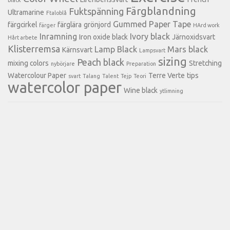
Färgblandning
Fuktspänning
Ultramarine
Ftaloblå
Gummed Paper Tape
färgcirkel
färglära
grönjord
färger
HArd work
Inramning
Ivory black
Iron oxide black
Järnoxidsvart
Hårt arbete
Klisterremsa
Lamp Black
Mars black
Kärnsvart
Lampsvart
sizing
Peach black
mixing colors
Stretching
nybörjare
Preparation
Watercolour Paper
Terre Verte
tips
svart
Talang
Talent
Tejp
Teori
watercolor paper
Wine black
ytlimning