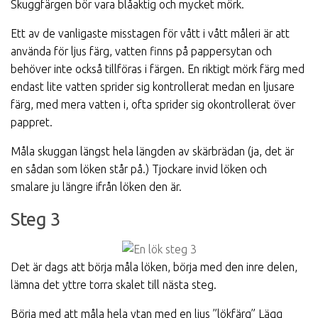
Skuggfärgen bör vara blåaktig och mycket mörk.
Ett av de vanligaste misstagen för vått i vått måleri är att
använda för ljus färg, vatten finns på pappersytan och
behöver inte också tillföras i färgen. En riktigt mörk färg med
endast lite vatten sprider sig kontrollerat medan en ljusare
färg, med mera vatten i, ofta sprider sig okontrollerat över
pappret.
Måla skuggan längst hela längden av skärbrädan (ja, det är
en sådan som löken står på.) Tjockare invid löken och
smalare ju längre ifrån löken den är.
Steg 3
Det är dags att börja måla löken, börja med den inre delen,
lämna det yttre torra skalet till nästa steg.
Börja med att måla hela ytan med en ljus ”lökfärg” Lägg