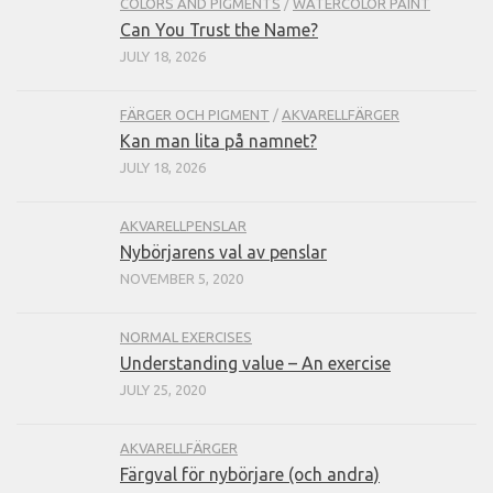
COLORS AND PIGMENTS
/
WATERCOLOR PAINT
Can You Trust the Name?
JULY 18, 2026
FÄRGER OCH PIGMENT
/
AKVARELLFÄRGER
Kan man lita på namnet?
JULY 18, 2026
AKVARELLPENSLAR
Nybörjarens val av penslar
NOVEMBER 5, 2020
NORMAL EXERCISES
Understanding value – An exercise
JULY 25, 2020
AKVARELLFÄRGER
Färgval för nybörjare (och andra)