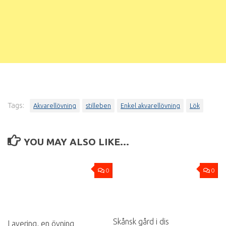
Tags:
Akvarellövning
stilleben
Enkel akvarellövning
Lök
YOU MAY ALSO LIKE...
0
0
Skånsk gård i dis
Lavering, en övning