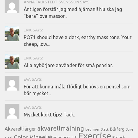
ANNA FALKSTEDT SVENSSON SAYS:
Äntligen förstår jag med hjärnan!! Nu ska jag
”bara” öva massor...
ERIK SAYS:
PO71 should have a dark, earthy mass tone. Your
cheap, low...
ERIK SAYS:
Alla nybörjare använder för små penslar.
EVA SAYS:
För att kunna måla flödigt behövs en pensel som
bär mycket...
EVA SAYS:
Mycket klokt tips! Tack.
akvarellmålning
Akvarellfärger
Blå färg
beginner
Black
Bone
Exercise
Color Wheel
Elfenbenssvart
French
black