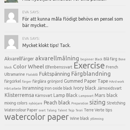
EVA SAYS:
För att kunna måla flödigt behövs en pensel som
bär mycket...
EVA SAYS:
Mycket klokt tips! Tack.
akvarellmålning
Akvarellfärger
Blå färg
beginner
Black
Bone
Exercise
Color Wheel
Elfenbenssvart
French
black
Färgblandning
Fuktspänning
Ultramarine
Ftaloblå
Gummed Paper Tape
färgcirkel
färglära
grönjord
färger
HArd work
Inramning
Ivory black
Iron oxide black
Järnoxidsvart
Hårt arbete
Klisterremsa
Lamp Black
Mars black
Kärnsvart
Lampsvart
sizing
Peach black
mixing colors
Stretching
nybörjare
Preparation
Watercolour Paper
Terre Verte
tips
svart
Talang
Talent
Tejp
Teori
watercolor paper
Wine black
ytlimning