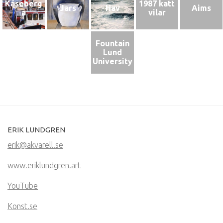
Kåseberg
1987 katt
Jars
Hav
Aims
a
vilar
Fountain
Lund
University
ERIK LUNDGREN
erik@akvarell.se
www.eriklundgren.art
YouTube
Konst.se