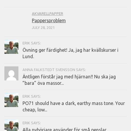
AKVARELLPAPPER
Pappersproblem
JULY 28, 2021
ERIK SAYS:
Övning ger färdighet! Ja, jag har kvällskurser i
Lund.
ANNA FALKSTEDT SVENSSON SAYS:
Äntligen förstår jag med hjärnan!! Nu ska jag
”bara” öva massor...
ERIK SAYS:
PO71 should have a dark, earthy mass tone. Your
cheap, low...
ERIK SAYS:
Alla nybörjare använder för små penslar.